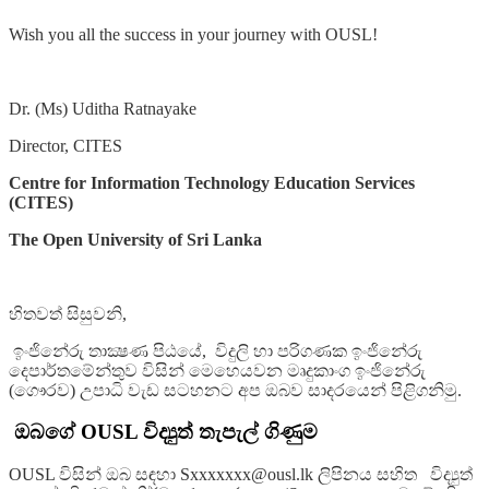
Wish you all the success in your journey with OUSL!
Dr. (Ms) Uditha Ratnayake
Director, CITES
Centre for Information Technology Education Services
(CITES)
The Open University of Sri Lanka
හිතවත් සිසුවනි,
ඉංජිනේරු තාක්‍ෂණ පිඨයේ, විදුලි හා පරිගණක ඉංජිනේරු
දෙපාර්තමේන්තුව විසින් මෙහෙයවන මෘදුකාංග ඉංජිනේරු
(ගෞරව) උපාධි වැඩ සටහනට අප ඔබව සාදරයෙන් පිළිගනිමු.
ඔබගේ OUSL විද්‍යුත් තැපැල් ගිණුම
OUSL විසින් ඔබ සඳහා Sxxxxxxx@ousl.lk ලිපිනය සහිත විද්‍යුත්