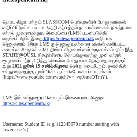
ஆரம்ப விழா, மற்றும் SLASSCOM அமர்வுகளின் போது நாங்கள்
குறிப்பிட்டுள்ள படி, பாடநெறி கற்பித்தல் நடவடிக்கைகள் நிகழ்நிலை
கற்றல் முகாமைத்துவ அமைப்பை (LMS) பயன்படுத்தி
வழங்கப்படும். இதை
https://cites.openlearn.lk
வழியாக
அணுகலாம். இந்த LMS ஐ அணுகுவதற்கான உங்கள் தனிப்பட்ட
கணக்கு 20 ஜூன் 2021 திங்கட்கிழமைக்குள் உருவாக்கப்படும். இது
START@OUSL
நிகழ்ச்சியை தொடங்குவதற்கு முன் கற்றல்
சூழலைப் பற்றி அறிந்து கொள்ள போதுமான நேரத்தை வழங்கும்.
இது
2021 ஜூன் 19 சனிக்கிழமை
அன்று நடைபேறும். தளத்தில்
உள்நுழைவதற்கு முன் பின்வரும் வீடியோவைப் பாருங்கள்
(https://www.youtube.com/watch?v=_vq0smaQTmY).
LMS இல் உள்நுழைய பின்வரும் இணைப்பை அணுக
https://cites.openlearn.lk/
Username:
Student ID (e.g. s12345678 number starting with
lowercase 's')