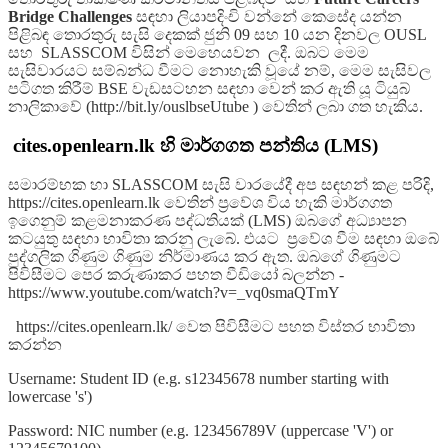
Bridge Challenges
සඳහා ලියාපදිංචි වන්නේ කෙසේද යන්න
පිළිබඳ තොරතුරු සැසි දෙකක් ජුනි 09 සහ 10 යන දිනවල OUSL
සහ SLASSCOM විසින් මෙහෙයවන ලදී. ඔබට මෙම
සැසිවාරයට සම්බන්ධ වීමට නොහැකි වූයේ නම්, මෙම සැසිවල
පටිගත කිරීම් BSE වැඩසටහන සඳහා වෙන් කර ඇති යූ ටියුබ්
නාලිකාවේ (http://bit.ly/ouslbseUtube ) වෙතින් ලබා ගත හැකිය.
cites.openlearn.lk හි මාර්ගගත පන්තිය (LMS)
සමාරම්භක හා SLASSCOM සැසි වාරයේදී අප සඳහන් කළ පරිදි,
https://cites.openlearn.lk වෙතින් ප්‍රවේශ විය හැකි මාර්ගගත
ඉගෙනුම් කළමනාකරණ පද්ධතියක් (LMS) ඔබගේ අධ්‍යාපන
කටයුතු සඳහා භාවිතා කරනු ලැබේ. එයට ප්‍රවේශ වීම සඳහා ඔබේ
පුද්ගලික ගිණුම ගිණුම නිර්මාණය කර ඇත. ඔබගේ ගිණුමට
පිවිසීමට පෙර කරුණාකර පහත වීඩියෝ බලන්න -
https://www.youtube.com/watch?v=_vq0smaQTmY
https://cites.openlearn.lk/ වෙත පිවිසීමට පහත විස්තර භාවිතා
කරන්න
Username: Student ID (e.g. s12345678 number starting with
lowercase 's')
Password: NIC number (e.g. 123456789V (uppercase 'V') or