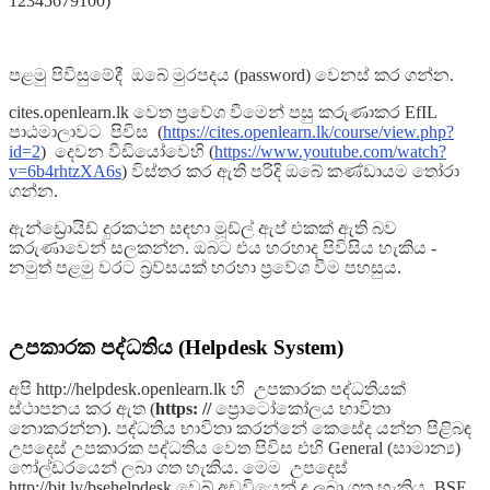
12345679100)
පළමු පිවිසුමේදී ඔබේ මුරපදය (password) වෙනස් කර ගන්න.
cites.openlearn.lk වෙත ප්‍රවේශ වීමෙන් පසු කරුණාකර EfIL
පාඨමාලාවට පිවිස (
https://cites.openlearn.lk/course/view.php?
id=2
) දෙවන වීඩියෝවෙහි (
https://www.youtube.com/watch?
v=6b4rhtzXA6s
) විස්තර කර ඇති පරිදි ඔබේ කණ්ඩායම තෝරා
ගන්න.
ඇන්ඩ්‍රොයිඩ් දුරකථන සඳහා මූඩ්ල් ඇප් එකක් ඇති බව
කරුණාවෙන් සලකන්න. ඔබට එය හරහාද පිවිසිය හැකිය -
නමුත් පළමු වරට බ්‍රව්සයක් හරහා ප්‍රවේශ වීම පහසුය.
උපකාරක පද්ධතිය (Helpdesk System)
අපි http://helpdesk.openlearn.lk හි උපකාරක පද්ධතියක්
ස්ථාපනය කර ඇත (
https: //
ප්‍රොටෝකෝලය භාවිතා
නොකරන්න). පද්ධතිය භාවිතා කරන්නේ කෙසේද යන්න පිළිබඳ
උපදෙස් උපකාරක පද්ධතිය වෙත පිවිස එහි General (සාමාන්‍ය)
ෆෝල්ඩරයෙන් ලබා ගත හැකිය. මෙම උපදෙස්
http://bit.ly/bsehelpdesk වෙබ් අඩවියෙන් ද ලබා ගත හැකිය. BSE