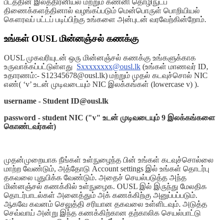
பீடத்தின் இலத்திரனியல் மற்றும் கணனி தொழிநுட்ப
திணைக்களத்தினால் வழங்கப்படும் மென்பொருள் பொறியியல்
கௌரவப் பட்டப் படிப்பிற்கு உங்களை அன்புடன் வரவேற்கின்றோம்.
உங்கள் OUSL மின்னஞ்சல் கணக்கு
OUSL முகவரியுடன் ஒரு மின்னஞ்சல் கணக்கு உங்களுக்காக
உருவாக்கப்பட்டுள்ளது
Sxxxxxxxx@ousl.lk
(உங்கள் மாணவர் ID,
உதாரணம்:- S12345678@ousl.lk) மற்றும் முதல் கடவுச்சொல் NIC
எண்( ‘v’ உடன் முடிவடையும் NIC இலக்கங்கள் (lowercase v) ).
username - Student ID@ousl.lk
password - student NIC ("v" உடன் முடிவடையும் 9 இலக்கங்களை
கொண்டவர்கள்)
முதன்முறையாக நீங்கள் உள்நுழைந்த பின் உங்கள் கடவுச்சொல்லை
மாற்ற வேண்டும், அத்தோடு Account settings இல் உங்கள் தொடர்பு
தகவலை புதுபிக்க வேண்டும். அதைச் செயல்படுத்த அந்த
மின்னஞ்சல் கணக்கில் உள்நுழைக. OUSL இல் இருந்து மேலதிக
தொடர்பாடல்கள் அனைத்தும் அக் கணக்கிற்கு அனுப்பப்படும்.
ஆகவே கவனம் செலுத்தி சரியான தகவலை உள்ளிடவும். அடுத்த
செவ்வாய் அன்று இந்த கணக்கிற்கான தற்காலிக செயல்பாட்டு