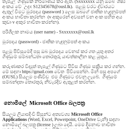
තැපැල් ගිණුමක් නිර්මාණය කර ඇත. (Sxxxxxxx යනු ඔබේ ශිෂ්‍ය
අංකය වේ උදා: S12345678@ousl.lk). පළමු වරට ද්වාරයට
ඇතුල් වීමට මුරපදය (password ) ලෙස ඔබගේ ජාතික හැඳුනුම්පත්
අංකය භාවිතා කරන්න (v අකුරෙන් අවසන් වන අංක සහිත අය
කුඩා v අකුර භාවිතා කරන්න).
පරිශීලක නාමය (user name)
- Sxxxxxxx@ousl.lk
මුරපදය (password)
- ජාතික හැඳුනුම්පත් අංකය
පළමු පිවිසුමේදී පසු ඔබ මුරපදය වෙනස් කර ගත යුතු අතර
ගිණුමේ සම්බන්ධතා තොරතුරු යාවත්කාලීන කළ යුතුය.
කරුණාකර විද්‍යුත් තැපැල් ගිණුමට පිවිස ගිණුම සක්‍රිය කර ගන්න.
මේ සඳහා https://gmail.com වෙත පිවිසෙන්න. මින් පසු අපගේ
(OUSL) සියලුම පණිවිඩ එම ගිණුමට එවනු ලැබේ. ගිණුමේ
සම්බන්දතා තොරතුරු නිවැරදිව ඇතුළත් කරන්න.
නොමිලේ Microsoft Office බලපත්‍ර
සියලුම ලියාපදිංචි සිසුන්ට අත්‍යවශ්‍ය
Microsoft Office
Applications
(Word, Excel, Powerpoint, OneDrive වැනි) සඳහා
නොමිලේ බලපත්‍ර (license ) ලබා දෙයි. මෙම දීමනාව භාවිතා