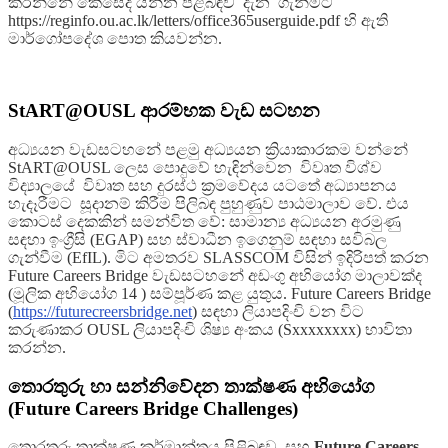
කරන්නේ කෙසේද යන්න පිළිබඳව දැන ගැනීමට
https://reginfo.ou.ac.lk/letters/office365userguide.pdf හි ඇති
මාර්ගෝපදේශ පොත කියවන්න.
StART@OUSL ආරම්භක වැඩ සටහන
අධ්‍යයන වැඩසටහනේ පළමු අධ්‍යයන ක්‍රියාකාරකම වන්නේ
StART@OUSL ලෙස පොදුවේ හැඳින්වෙන විවෘත විශ්ව
විද්‍යාලයේ විවෘත සහ දුරස්ථ ක්‍රමවේදය යටතේ අධ්‍යාපනය
හැදෑරීමට සූදානම් කිරීම පිලිබඳ පුහුණුව පාඨමාලාව වේ. එය
කොටස් දෙකකින් සමන්විත වේ: සාමාන්‍ය අධ්‍යයන අරමුණු
සඳහා ඉංග්‍රීසි (EGAP) සහ ස්වාධීන ඉගෙනුම් සඳහා සවිබල
ගැන්වීම (EfIL). මිට අමතරව SLASSCOM විසින් ඉදිරිපත් කරන
Future Careers Bridge වැඩසටහනේ අඩංගු අභියෝග මාලාවක්ද
(මූලික අභියෝග 14 ) සම්පූර්ණ කළ යුතුය. Future Careers Bridge
(
https://futurecreersbridge.net
) සඳහා ලියාපදිංචි වන විට
කරුණාකර OUSL ලියාපදිංචි ශිෂ්‍ය අංකය (Sxxxxxxxx) භාවිතා
කරන්න.
තොරතුරු හා සන්නිවේදන තාක්ෂණ අභියෝග
(Future Careers Bridge Challenges)
තොරතුරු තාක්ෂණ කර්මාන්තය පිළිබඳව සහ
Future Careers