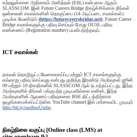
கற்றலுக்கான அதிகாரம் அளித்தல் (EfiL) என்பவை ஆகும்.
SLASSCOM இன் Future Careers Bridge நிகழ்ச்சிக்காக நீங்கள்
ஒன்லைன் சவால்களின் தொகுப்பை (14 அடிப்படை சவால்கள்)
முடிக்க வேண்டும்
(
https://futurecreersbridge.net
)
. Future Career
Bridge சவால்களுக்கு பதிவு செய்யும் போது OUSL பதிவு
எண்ணைப் (Registration number) பயன்படுத்தவும்.
ICT சவால்கள்
தகவல் தொழிநுட்ப வேலைவாய்ப்பு மற்றும் ICT சவால்களுக்கு
எவ்வாறு பதிவு செய்வது என்பது குறித்த இரண்டு அமர்வுகள் ஜூன்
09 மற்றும் 10 திகதிகளில் SLASSCOM ஆல் நடாத்தப்பட்டது. இந்த
அமர்வுகளில் நீங்கள் பங்குபற்ற முடியவில்லை எனின், இந்த
அமர்வுகளின் ஆவணப் பதிவுகளை BSE திட்டத்திற்காக
ஒழுங்கமைக்கப்பட்டுள்ள YouTube channel இல் பார்வையிட முடியும்
http://bit.ly/ouslbseUtube
.
நிகழ்நிலை வகுப்பு [Online class (LMS) at
cites.openlearn.lk]